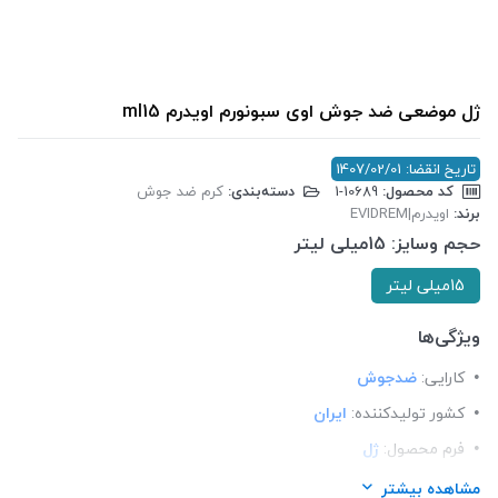
ژل موضعی ضد جوش اوی سبونورم اویدرم ml15
تاریخ انقضا: 1407/02/01
کد محصول:
‎1-10689
دسته‌بندی:
کرم ضد جوش
برند:
اویدرم|EVIDREM
حجم وسایز:
15میلی لیتر
15میلی لیتر
ویژگی‌ها
کارایی:
ضدجوش
کشور تولید‎کننده:
ایران
فرم محصول:
ژل
برند:
اویدرم (Eviderm)
مشاهده بیشتر