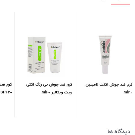
کرم ضد جوش اکنت لامینین
کرم ضد جوش بی رنگ اکتی
کرم ضد
ml30
ویت ویتالیر ml40
SPF20 ژیناژن ml35
211,200
تومان
625,000
تومان
دیدگاه ها