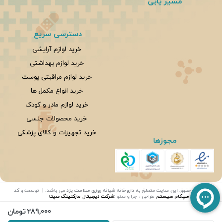
مسیر یابی
دسترسی سریع
خرید لوازم آرایشی
خرید لوازم بهداشتی
خرید لوازم مراقبتی پوست
خرید انواع مکمل ها
خرید لوازم مادر و کودک
خرید محصولات جنسی
خرید تجهیزات و کالای پزشکی
مجوزها
©
تمامی حقوق این سایت متعلق به
داروخانه شبانه روزی سلامت یزد
می باشد. | توسعه و کد
نویسی:
سپکام سیستم
طراحی ،اجرا و سئو
:
شرکت دیجیتال مارکتینگ سپتا
289,000
تومان