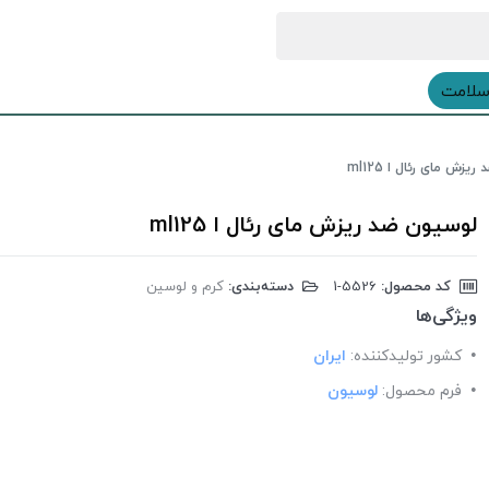
سلامت
یزش مای رئال ا ml125
لوسیون ضد ریزش مای رئال ا ml125
کد محصول:
‎1-5526
دسته‌بندی:
کرم و لوسین
ویژگی‌ها
کشور تولید‎کننده:
ایران
فرم محصول:
لوسیون