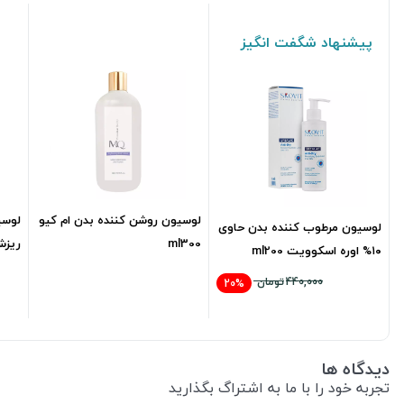
پیشنهاد شگفت انگیز
لوسیون روشن کننده بدن ام کیو
لوسی
لوسیون مرطوب کننده بدن حاوی
ml300
ریزش 
۱۰% اوره اسکوویت ml200
868,000
تومان
440,000
تومان
20%
352,000
تومان
دیدگاه ها
تجربه خود را با ما به اشتراگ بگذارید