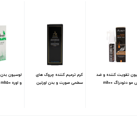
ون تقویت کننده و ضد
کرم ترمیم کننده چروک های
لوسیون بدن 
مو دئودراگ ml100
سطحی صورت و بدن اورلین
و اوره ml150
1,280,000
تومان
1,667,500
تومان