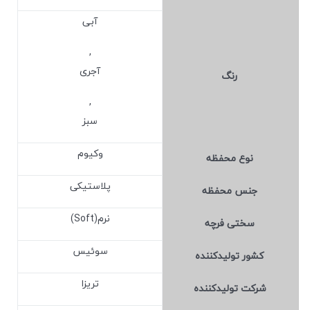
آبی
,
آجری
رنگ
,
سبز
وکیوم
نوع محفظه
پلاستیکی
جنس محفظه
نرم(Soft)
سختی فرچه
سوئیس
کشور تولید‎کننده
تریزا
شرکت تولید‎کننده