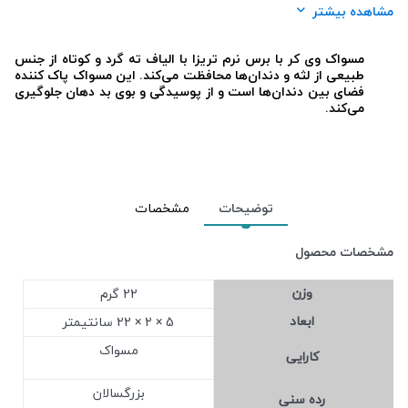
برند:
تریزا (Trisa)
مشاهده بیشتر
شرکت تولید کننده:
تریزا،به آرا پردیس پایون
مسواک وی کر با برس نرم تریزا با الیاف ته گرد و کوتاه از جنس
جنسیت:
آقایان , خانم ها
طبیعی از لثه و دندان‌ها محافظت می‌کند. این مسواک پاک کننده
فضای بین دندان‌ها است و از پوسیدگی و بوی بد دهان جلوگیری
محل استعمال:
دهان و دندان
می‌کند.
تعداد در بسته:
1
نوع محفظه:
وکیوم
رده سنی:
بزرگسالان ، نوجوانان
توضیحات
مشخصات
مشخصات محصول
وزن
22 گرم
ابعاد
5 × 2 × 22 سانتیمتر
مسواک
کارایی
بزرگسالان
رده سنی