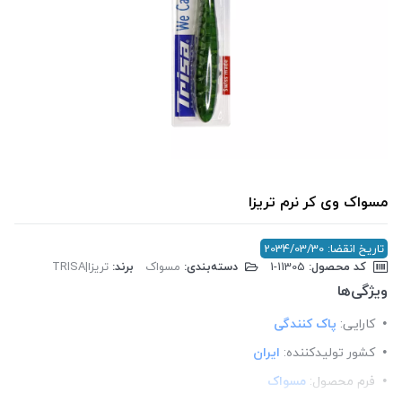
مسواک وی کر نرم تریزا
تاریخ انقضا: 2034/03/30
کد محصول:
‎1-11305
دسته‌بندی:
مسواک
برند:
تریزا|TRISA
ویژگی‌ها
کارایی:
پاک کنندگی
کشور تولید‎کننده:
ایران
فرم محصول:
مسواک