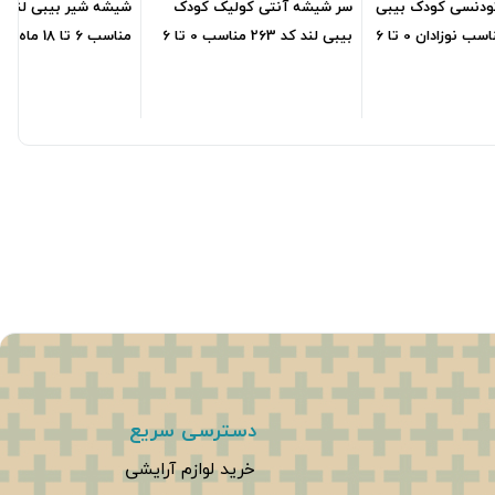
ودنسی کودک بیبی
سر شیشه آنتی کولیک کودک
لند کد 501 مناسب نوزادان 0 تا 6
بیبی لند کد 263 مناسب 0 تا 6
ماه
لیتر
136,400
تومان
111,600
تومان
,600
دسترسی سریع
خرید لوازم آرایشی