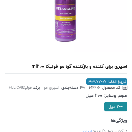
اسپری براق کننده و بازکننده گره مو فولیکا ml200
تاریخ انقضا: 1407/07/07
کد محصول:
‎1-12206
دسته‌بندی:
اسپری مو
برند:
فولیکا|FULICA
حجم وسایز:
200 میل
200 میل
ویژگی‌ها
کشور تولید‎کننده:
ایران