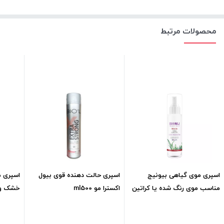
محصولات مرتبط
اسپری موی گیاهی بیونیج
اسپری حالت دهنده قوی بیول
اسپری 
مناسب موی رنگ شده یا کراتین
اکسترا مو ml500
خشک و آس
شدهml160
550,000
تومان
489,800
تومان