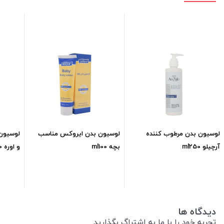
لوسیون بدن مرطوب کننده
لوسیون بدن ایروکس مناسب
لوسیون
آرچیلو ml250
بچه ml100
و اوره ml150
321,300
تومان
361,800
تومان
دیدگاه ها
تجربه خود را با ما به اشتراگ بگذارید