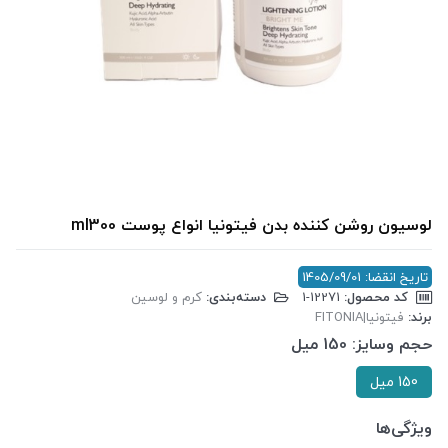
لوسیون روشن کننده بدن فیتونیا انواع پوست ml300
تاریخ انقضا: 1405/09/01
کد محصول:
‎1-12271
دسته‌بندی:
کرم و لوسین
برند:
فیتونیا|FITONIA
حجم وسایز:
150 میل
150 میل
ویژگی‌ها