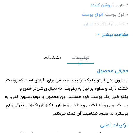
کارایی:
روشن کننده
نوع پوست:
انواع پوست
کشور تولید‎کننده:
ایران
فرم محصول:
لوسیون
مشاهده بیشتر
برند:
(Fitonia) فیتونیا
شرکت تولید کننده:
توسعه کسر آسیا
توضیحات
مشخصات
محل استعمال:
بدن
معرفی محصول
لوسیون بدن فیتونیا یک ترکیب تخصصی برای افرادی است که پوست
خشک دارند و علاوه بر نیاز به رطوبت، به دنبال روشن‌تر شدن و
یکنواختی رنگ پوست خود هستند. این محصول با فرمولاسیون غنی، به
پوست نرمی و لطافت می‌بخشد و همزمان با کاهش لک‌ها و تیرگی‌های
پوستی، به بهبود شفافیت آن کمک می‌کند.
ترکیبات اصلی