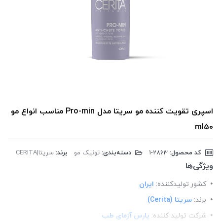
اسپری تقویت کننده مو سریتا مدل Pro-min مناسب انواع مو
ml50
کد محصول:
‎1-2863
دسته‌بندی:
تونیک مو
برند:
سریتا|CERITA
ویژگی‌ها
کشور تولید‎کننده:
ایران
برند:
سریتا (Cerita)
شرکت تولید کننده:
پارس آزمای طب