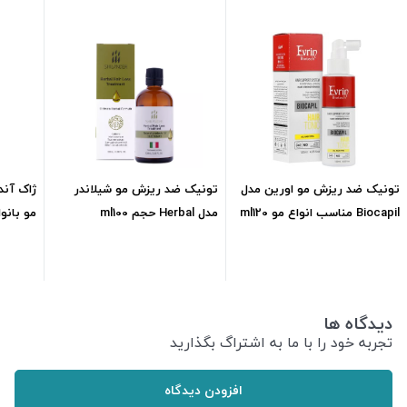
تونیک ضد ریزش مو اورین مدل
تونیک ضد ریزش مو شیلاندر
ژاک آند
Biocapil مناسب انواع مو ml120
مدل Herbal حجم ml100
مو بانوان 60
1,750,000
تومان
1,260,600
تومان
دیدگاه ها
تجربه خود را با ما به اشتراگ بگذارید
افزودن دیدگاه