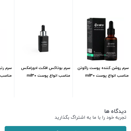
سرم روشن کننده پوست راکوتن
سرم بوتاکس افکت ادورامکس
سرم رتی
مناسب انواع پوست mil30
مناسب انواع پوست mil30
مناسب ان
557,300
تومان
1,900,000
تومان
دیدگاه ها
تجربه خود را با ما به اشتراگ بگذارید