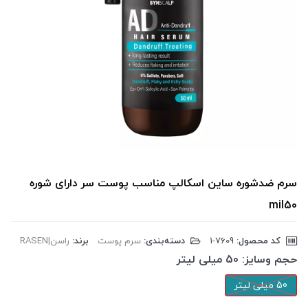
سرم ضدشوره ساین اسکالپ مناسب پوست سر دارای شوره
mil50
کد محصول:
‎1-7609
دسته‌بندی:
سرم پوست
برند:
راسن|RASEN
حجم وسایز:
50 میلی لیتر
50 میلی لیتر