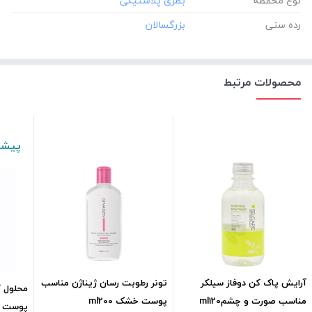
نوع محفظه
رده سنی
محصولات مرتبط
پیشن
آرایش پاک کن دوفاز سیلکر
تونر رطوبت رسان ژیناژن مناسب
محلول ک
مناسب صورت و چشمml120
پوست خشک ml200
پوست چ