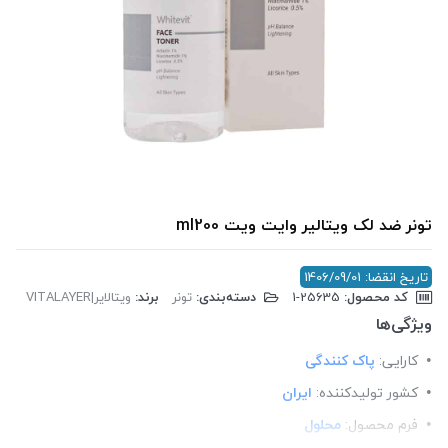
تونر ضد لک ویتالیر وایت ویت ml200
تاریخ انقضا: 1406/09/01
کد محصول:
‎1-25635
دسته‌بندی:
تونر
برند:
ویتالایر|VITALAYER
ویژگی‌ها
کارایی:
پاک کنندگی
کشور تولید‎کننده:
ایران
فرم محصول:
محلول