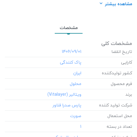
برند:
ویتالیر (Vitalayer)
مشاهده بیشتر
شرکت تولید کننده:
پارس صدرا فناور
محل استعمال:
صورت
مشخصات
تعداد در بسته:
1
نوع محفظه:
بطری پلاستیکی
مشخصات کلی
رده سنی:
تاریخ انقضا
بزرگسالان
‎1406/09/01
کارایی
کشور تولید‎کننده
فرم محصول
برند
شرکت تولید کننده
محل استعمال
تعداد در بسته
‎1