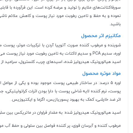
سورفاکتانت‌های ملایم را تولید و عرضه کرده است. این فرآورده با قا
نموده و به حفظ و تامین رطوبت مورد نیاز پوست و کاهش علائم ناش
باشید.
مکانیزم اثر محصول
شوینده و مرطوب کننده صورت آتوپیا آردن با ترکیبات موثر، پوست ص
اوره، سدیم PCA و سدیم لاکتات به تامین رطوبت مورد نیاز
اسید هیالورونیک هیدرولیز شده، اسیدهای چرب، کلسترول، سرامید از
مواد موثره محصول
اوره 5 درصد: در ساختار طبیعی پوست موجود بوده و یکی از عو
پوست، نرم کننده لایه شاخی پوست با دارا بودن اثرات کراتولیتیک
اثر ضد خارشی، کمک به بهبود پسوریازیس، اگزما و ایکتیوزیس.
اسید هیالورونیک هیدرولیز شده: به مقدار فراوان در ماتریکس بین س
مرطوب کننده و آبرسان قوی، پر کننده فواصل بین سلولی و حفظ آب مو