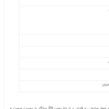
حیان
لابراتوار پارس حیان برای اولین بار در ایران در گروه تخصصی آردن اتوپیا، لوسیون شوینده و مرطوب کننده بسیار ملایم صورت آتوپیا آردن فاقد مواد صابونی و قلیایی، با دارا بودن PH سازگار با پوست صورت و