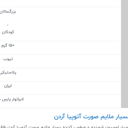
بزرگسالان
,
کودکان
150 گرم
تیوب
پلاستیکی
ایران
لابراتوار پارس 
یار ملایم صورت آتوپیا آردن