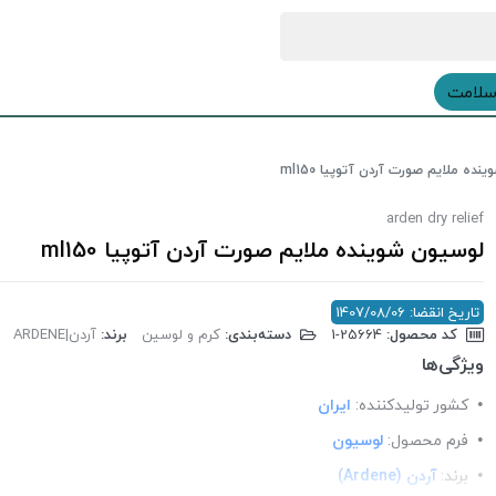
سلامت
ده ملایم صورت آردن آتوپیا ml150
arden dry relief
لوسیون شوینده ملایم صورت آردن آتوپیا ml150
تاریخ انقضا: 1407/08/06
کد محصول:
‎1-25664
دسته‌بندی:
کرم و لوسین
برند:
آردن|ARDENE
ویژگی‌ها
کشور تولید‎کننده:
ایران
فرم محصول:
لوسیون
برند:
آردن (Ardene)