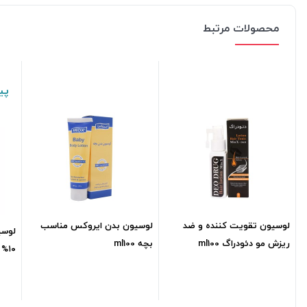
محصولات مرتبط
پی
لوسیون تقویت کننده و ضد
لوسیون بدن ایروکس مناسب
لوسی
ریزش مو دئودراگ ml100
بچه ml100
۱۰% اوره اسکوویت ml200
1,280,000
تومان
361,800
تومان