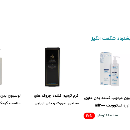
شنهاد شگفت انگیز
کرم ترمیم کننده چروک های
لوسیون بدن ا
ون مرطوب کننده بدن حاوی
سطحی صورت و بدن اورلین
مناسب کودکml200
1,667,500
تومان
440,000
تومان
20%
352,000
تومان