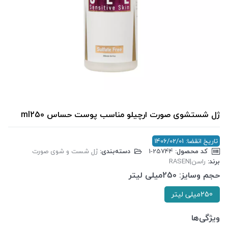
ژل شستشوی صورت ارچیلو مناسب پوست حساس ml250
تاریخ انقضا: 1406/02/01
کد محصول:
‎1-25744
دسته‌بندی:
ژل شست و شوی صورت
برند:
راسن|RASEN
حجم وسایز:
250میلی لیتر
250میلی لیتر
ویژگی‌ها