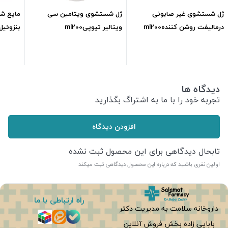
ژل شستشوی غیر صابونی
ژل شستشوی ویتامین سی
مایع ش
درمالیفت روشن کنندهml200
ویتالیر تیوپیml200
بنزوئیل پ
428,000
تومان
416,800
تومان
دیدگاه ها
تجربه خود را با ما به اشتراگ بگذارید
افزودن دیدگاه
تابحال دیدگاهی برای این محصول ثبت نشده
اولین نفری باشید که درباره این محصول دیدگاهی ثبت میکند
راه ارتباطی با ما
داروخانه سلامت به مدیریت دکتر
بابایی زاده بخش فروش آنلاین