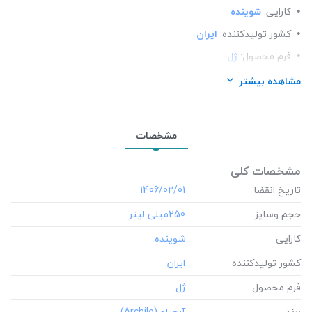
کارایی:
شوینده
کشور تولید‎کننده:
ایران
فرم محصول:
ژل
برند:
آرچیلو (Archilo)
مشاهده بیشتر
شرکت تولید کننده:
تاراکیان سپند ورنا
محل استعمال:
صورت
مشخصات
رده سنی:
بزرگسالان ، نوجوانان
مشخصات کلی
تاریخ انقضا
‎1406/02/01
حجم وسایز
‎250میلی لیتر
کارایی
کشور تولید‎کننده
فرم محصول
برند