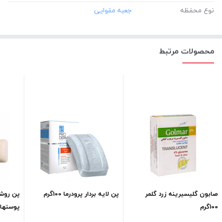
نوع محفظه
محصولات مرتبط
صابون گلیسیرینه زرد گلمر
پن لایه بردار پرودرما 100گرم
پن روشن
100گرم
پوستهای ل