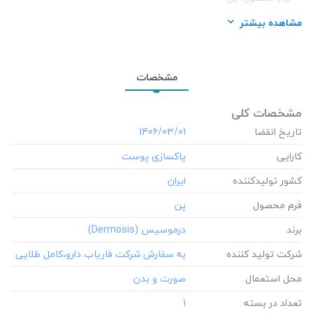
برند:
درموسیس (Dermosis)
مشاهده بیشتر
شرکت تولید کننده:
به سفارش شرکت فاریاب دارو،کامل طلایی
محل استعمال:
صورت و بدن
مشخصات
تعداد در بسته:
1
نوع محفظه:
جعبه مقوایى
مشخصات کلی
تاریخ انقضا
‎1406/03/01
کارایی
کشور تولید‎کننده
فرم محصول
برند
شرکت تولید کننده
محل استعمال
تعداد در بسته
‎1