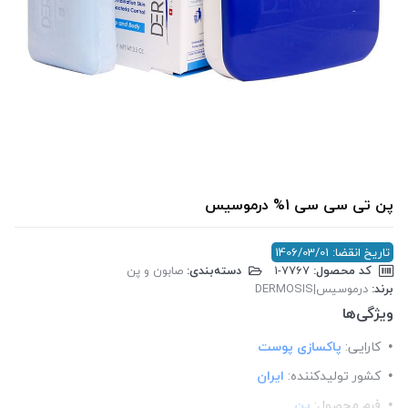
پن تی سی سی 1% درموسیس
تاریخ انقضا: 1406/03/01
کد محصول:
‎1-7767
دسته‌بندی:
صابون و پن
برند:
درموسیس|DERMOSIS
ویژگی‌ها
کارایی:
پاکسازی پوست
کشور تولید‎کننده:
ایران
فرم محصول:
پن