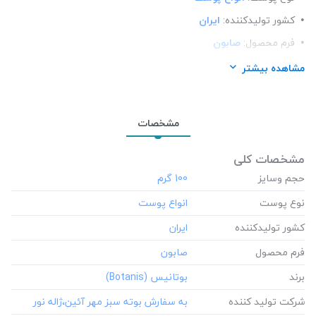
کشور تولید‎کننده:
ایران
فرم محصول:
صابون
برند:
بوتانیس (Botanis)
مشاهده بیشتر
شرکت تولید کننده:
به سفارش بوته سبز مهر آئین،ژاله نور
محل استعمال:
صورت و بدن
مشخصات
تعداد در بسته:
1
نوع محفظه:
جعبه مقوایى
مشخصات کلی
حجم وسایز
‎100 گرم
نوع پوست
کشور تولید‎کننده
فرم محصول
برند
شرکت تولید کننده