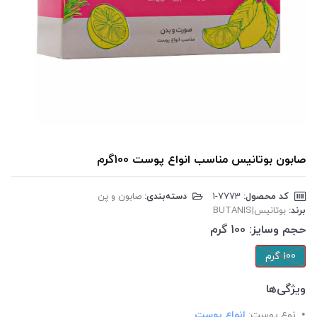
صابون بوتانیس مناسب انواع پوست 100گرم
کد محصول:
‎1-7773
دسته‌بندی:
صابون و پن
برند:
بوتانیس|BUTANIS
حجم وسایز:
100 گرم
100 گرم
ویژگی‌ها
نوع پوست:
انواع پوست