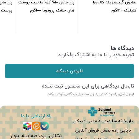
صابون گلیسیرینه کالوورا
پن حاوی 10% کرم مناسب پوست
پن مایع
کلینیک 120گرم
های خشک پرودرما 100گرم
پوست تی
ml210
457,000
تومان
542,245
تومان
دیدگاه ها
تجربه خود را با ما به اشتراگ بگذارید
افزودن دیدگاه
تابحال دیدگاهی برای این محصول ثبت نشده
اولین نفری باشید که درباره این محصول دیدگاهی ثبت میکند
راه ارتباطی با ما
داروخانه سلامت به مدیریت دکتر
بابایی زاده بخش فروش آنلاین
نشانی: یزد، صفاییه، بلوار