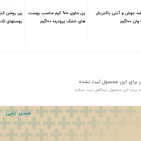
د جوش و آنتی باکتریال
پن حاوی 10% کرم مناسب پوست
پن روشن کنن
ن 100گرم
های خشک پرودرما 100گرم
پوستهای لک دار00
295,000
تومان
542,245
تومان
ی برای این محصول ثبت نشده
ه درباره این محصول دیدگاهی ثبت میکند
مسیر یابی