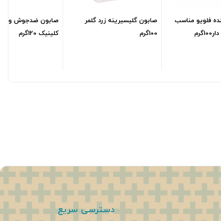
ده فلویو مناسب
صابون گلیسیرینه زرد گلمر
صابون ضدجوش وآنتی 
1گرم
100گرم
کلینیک 120گرم
288,000
تومان
222,600
تومان
6,500
دسترسی سریع