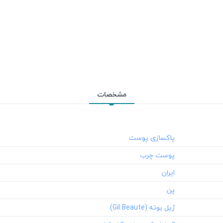
برند:
ژیل بوته (Gil Beaute)
شرکت تولید کننده:
آریا شیک منطقه آزاد قشم
محل استعمال:
صورت و بدن
تعداد در بسته:
1
نوع محفظه:
جعبه مقوایى
مشخصات