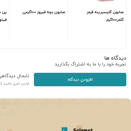
صابون گلیسیرینه قرمز
صابون بچه فیروز 100گرمی
پن ض
گلمر100گرم
فیتو وا
222,600
تومان
88,000
تومان
دیدگاه ها
تجربه خود را با ما به اشتراگ بگذارید
تابحال دیدگاه
افزودن دیدگاه
اولین نفری باشید ک