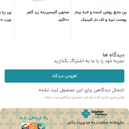
پن مایع روشن کننده و لایه بردار
صابون گلیسیرینه زرد گلمر
پن رزا 
پوست تیره و لک دار کلینیک
100گرم
چرب 100گرم
ml210
337,500
تومان
222,600
تومان
دیدگاه ها
تجربه خود را با ما به اشتراگ بگذارید
افزودن دیدگاه
تابحال دیدگاهی برای این محصول ثبت نشده
اولین نفری باشید که درباره این محصول دیدگاهی ثبت میکند
راه ارتباطی با ما
داروخانه سلامت به مدیریت دکتر