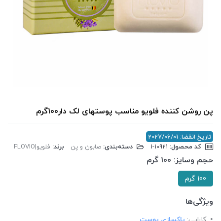
پن روشن کننده فلویو مناسب پوستهای لک دار100گرم
تاریخ انقضا: 2027/06/01
کد محصول:
‎1-10921
دسته‌بندی:
صابون و پن
برند:
فلویو|FLOVIO
حجم وسایز:
100 گرم
100 گرم
ویژگی‌ها
کارایی:
پاکسازی پوست