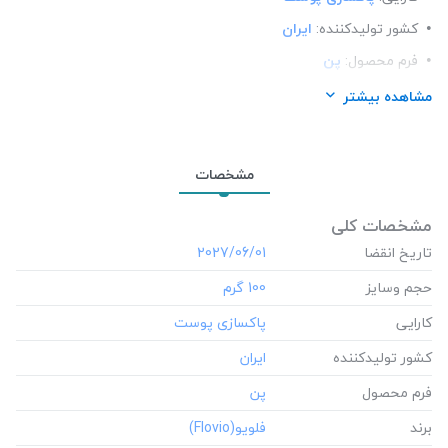
کشور تولید‎کننده:
ایران
فرم محصول:
پن
برند:
فلویو(Flovio)
مشاهده بیشتر
شرکت تولید کننده:
طب آفرین
محل استعمال:
صورت و بدن
مشخصات
تعداد در بسته:
1
نوع محفظه:
جعبه مقوایى
مشخصات کلی
تاریخ انقضا
‎2027/06/01
حجم وسایز
‎100 گرم
کارایی
کشور تولید‎کننده
فرم محصول
برند