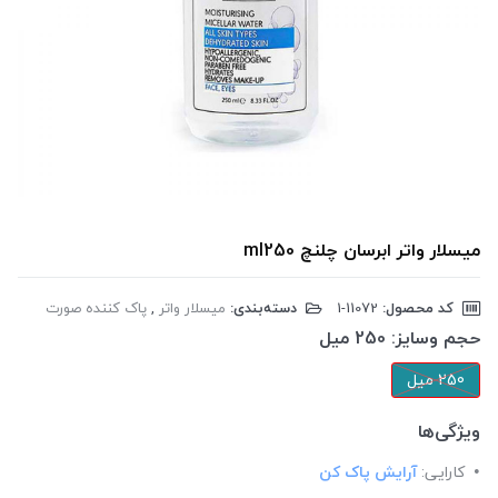
میسلار واتر ابرسان چلنچ ml250
کد محصول:
‎1-11072
دسته‌بندی:
میسلار واتر
,
پاک کننده صورت
حجم وسایز:
250 میل
250 میل
ویژگی‌ها
کارایی:
آرایش پاک کن