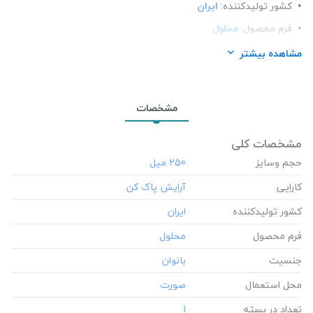
کشور تولید‎کننده:
ایران
فرم محصول:
محلول
جنسیت:
بانوان
مشاهده بیشتر
محل استعمال:
صورت
تعداد در بسته:
1
مشخصات
نوع محفظه:
بطری پلاستیکی
رده سنی:
بزرگسالان ، نوجوانان
مشخصات کلی
حجم وسایز
‎250 میل
کارایی
کشور تولید‎کننده
فرم محصول
جنسیت
محل استعمال
تعداد در بسته
‎1