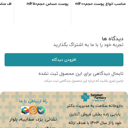
مناسب انواع پوست حجمml200
پوست حساس حجمml250
اف من
وحساس 200
426,600
تومان
349,900
تومان
دیدگاه ها
تجربه خود را با ما به اشتراگ بگذارید
افزودن دیدگاه
تابحال دیدگاهی برای این محصول ثبت نشده
اولین نفری باشید که درباره این محصول دیدگاهی ثبت میکند
راه ارتباطی با ما
داروخانه سلامت به مدیریت دکتر
بابایی زاده بخش فروش آنلاین
نشانی: یزد، صفاییه، بلوار
خود را از سال 1403 با هدف ارائه